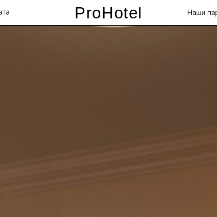
ProHotel
ата
Наши па